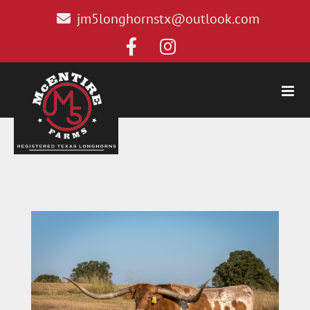
jm5longhornstx@outlook.com